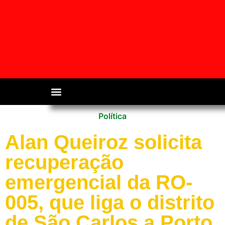
Política
Alan Queiroz solicita
recuperação
emergencial da RO-
005, que liga o distrito
de São Carlos a Porto