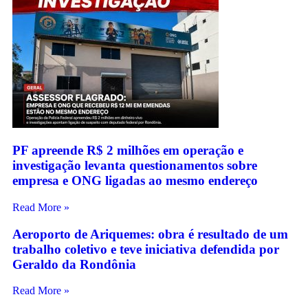
PF apreende R$ 2 milhões em operação e
investigação levanta questionamentos sobre
empresa e ONG ligadas ao mesmo endereço
Read More »
Aeroporto de Ariquemes: obra é resultado de um
trabalho coletivo e teve iniciativa defendida por
Geraldo da Rondônia
Read More »