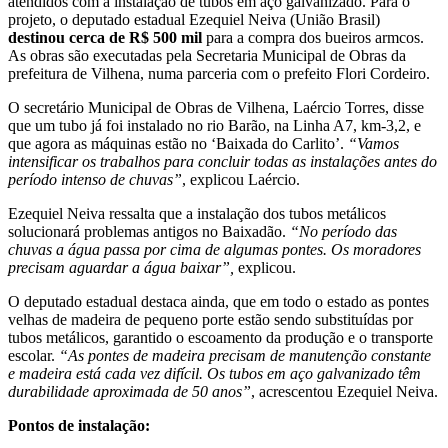
atendidos com a instalação de tubos em aço galvanizado. Para o
projeto, o deputado estadual Ezequiel Neiva (União Brasil)
destinou cerca de R$ 500 mil
para a compra dos bueiros armcos.
As obras são executadas pela Secretaria Municipal de Obras da
prefeitura de Vilhena, numa parceria com o prefeito Flori Cordeiro.
O secretário Municipal de Obras de Vilhena, Laércio Torres, disse
que um tubo já foi instalado no rio Barão, na Linha A7, km-3,2, e
que agora as máquinas estão no ‘Baixada do Carlito’.
“Vamos
intensificar os trabalhos para concluir todas as instalações antes do
período intenso de chuvas”
, explicou Laércio.
Ezequiel Neiva ressalta que a instalação dos tubos metálicos
solucionará problemas antigos no Baixadão.
“No período das
chuvas a água passa por cima de algumas pontes. Os moradores
precisam aguardar a água baixar”,
explicou.
O deputado estadual destaca ainda, que em todo o estado as pontes
velhas de madeira de pequeno porte estão sendo substituídas por
tubos metálicos, garantido o escoamento da produção e o transporte
escolar.
“As pontes de madeira precisam de manutenção constante
e madeira está cada vez difícil. Os tubos em aço galvanizado têm
durabilidade aproximada de 50 anos”
, acrescentou Ezequiel Neiva.
Pontos de instalação: