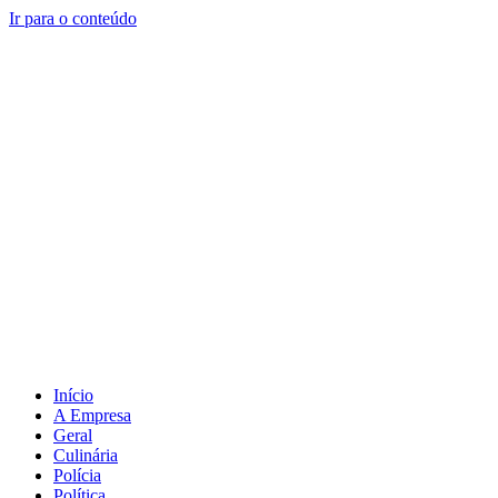
Ir para o conteúdo
Início
A Empresa
Geral
Culinária
Polícia
Política