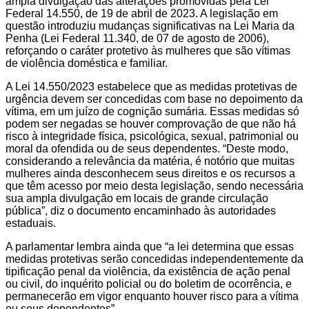
ampla divulgação das alterações promovidas pela Lei
Federal 14.550, de 19 de abril de 2023. A legislação em
questão introduziu mudanças significativas na Lei Maria da
Penha (Lei Federal 11.340, de 07 de agosto de 2006),
reforçando o caráter protetivo às mulheres que são vítimas
de violência doméstica e familiar.
A Lei 14.550/2023 estabelece que as medidas protetivas de
urgência devem ser concedidas com base no depoimento da
vítima, em um juízo de cognição sumária. Essas medidas só
podem ser negadas se houver comprovação de que não há
risco à integridade física, psicológica, sexual, patrimonial ou
moral da ofendida ou de seus dependentes. “Deste modo,
considerando a relevância da matéria, é notório que muitas
mulheres ainda desconhecem seus direitos e os recursos a
que têm acesso por meio desta legislação, sendo necessária
sua ampla divulgação em locais de grande circulação
pública”, diz o documento encaminhado às autoridades
estaduais.
A parlamentar lembra ainda que “a lei determina que essas
medidas protetivas serão concedidas independentemente da
tipificação penal da violência, da existência de ação penal
ou civil, do inquérito policial ou do boletim de ocorrência, e
permanecerão em vigor enquanto houver risco para a vítima
ou seus dependentes”.