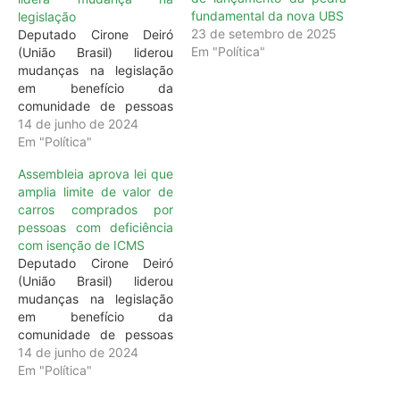
fundamental da nova UBS
legislação
23 de setembro de 2025
Deputado Cirone Deiró
Em "Política"
(União Brasil) liderou
mudanças na legislação
em benefício da
comunidade de pessoas
com deficiência, em
14 de junho de 2024
Rondônia. Depois de
Em "Política"
receber a reivindicação
Assembleia aprova lei que
das mães e familiares de
amplia limite de valor de
pessoas com deficiência,
carros comprados por
o deputado estadual
pessoas com deficiência
Cirone Deiró (União Brasil)
com isenção de ICMS
desempenhou um papel
Deputado Cirone Deiró
fundamental ao
(União Brasil) liderou
apresentar ao governador,
mudanças na legislação
coronel Marcos Rocha…
em benefício da
comunidade de pessoas
com deficiência, em
14 de junho de 2024
Rondônia. Parlamentar
Em "Política"
justificou que o antigo