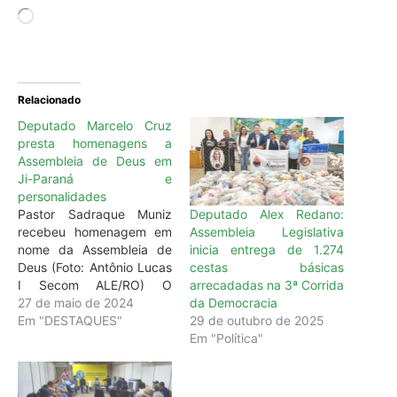
Relacionado
Deputado Marcelo Cruz
presta homenagens a
Assembleia de Deus em
Ji-Paraná e
personalidades
Deputado Alex Redano:
Pastor Sadraque Muniz
Assembleia Legislativa
recebeu homenagem em
inicia entrega de 1.274
nome da Assembleia de
cestas básicas
Deus (Foto: Antônio Lucas
arrecadadas na 3ª Corrida
I Secom ALE/RO) O
da Democracia
reconhecimento a história
27 de maio de 2024
29 de outubro de 2025
de instituições e
Em "DESTAQUES"
Em "Política"
personalidades que
contribuem com o
desenvolvimento de
Rondônia. Desta forma, o