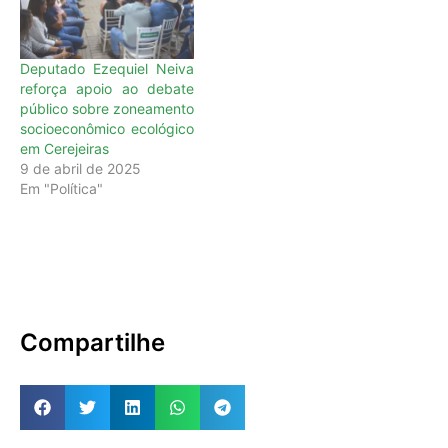
presidente da Assembleia
Legislativa (Alero),
deputado estadual
Deputado Ezequiel Neiva
Marcelo Cruz (PRTB),
reforça apoio ao debate
concedeu honrarias na
público sobre zoneamento
manhã desta…
socioeconômico ecológico
em Cerejeiras
9 de abril de 2025
Em "Política"
Compartilhe