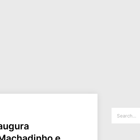
augura
 Machadinho e