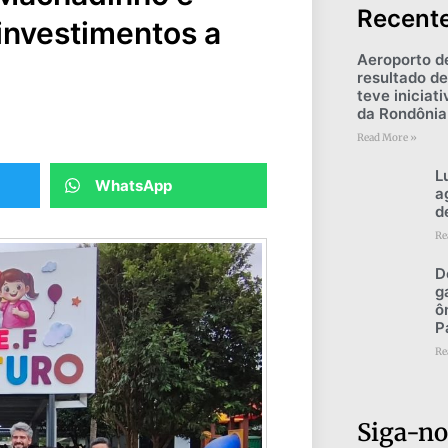
Recent
investimentos a
Aeroporto d
resultado de
teve iniciat
da Rondônia
Read More »
L
WhatsApp
a
d
Re
D
g
ô
P
Re
Siga-no