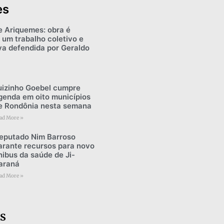
es
e Ariquemes: obra é
 um trabalho coletivo e
iva defendida por Geraldo
uizinho Goebel cumpre
genda em oito municípios
e Rondônia nesta semana
ad More »
eputado Nim Barroso
arante recursos para novo
nibus da saúde de Ji-
araná
ad More »
s