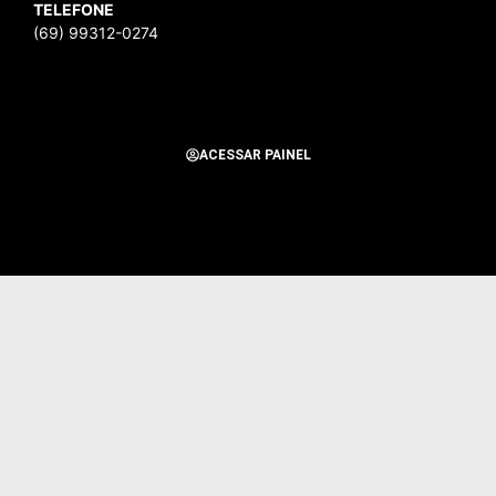
TELEFONE
(69) 99312-0274
ACESSAR PAINEL
Todos os Direitos Reservados para Alerta Notícias