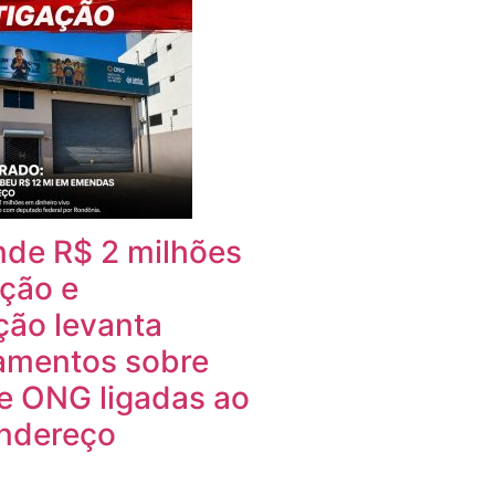
nde R$ 2 milhões
ção e
ção levanta
amentos sobre
e ONG ligadas ao
ndereço