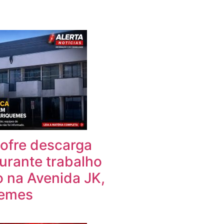
fre descarga
durante trabalho
 na Avenida JK,
uemes