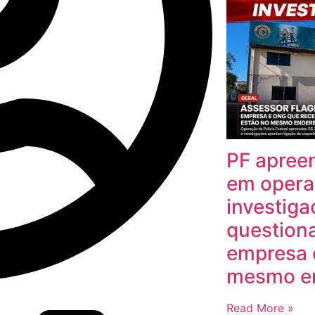
PF apree
em opera
investiga
question
empresa 
mesmo e
Read More »