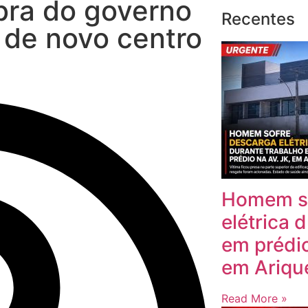
ra do governo
Recentes
 de novo centro
Homem so
elétrica 
em prédio
em Ariq
Read More »