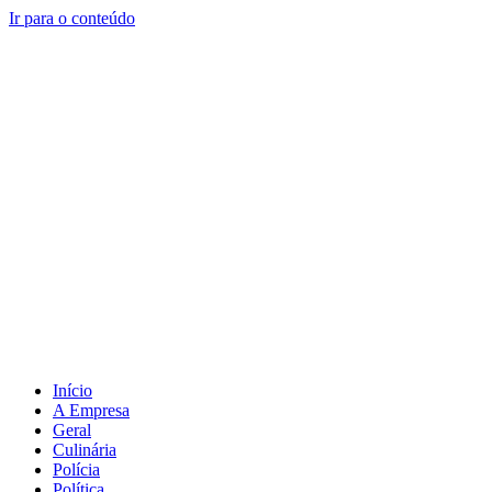
Ir para o conteúdo
Início
A Empresa
Geral
Culinária
Polícia
Política