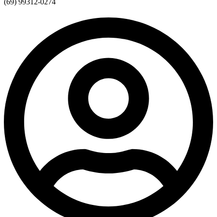
(69) 99312-0274