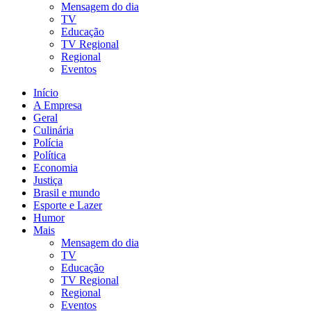
Mensagem do dia
TV
Educação
TV Regional
Regional
Eventos
Início
A Empresa
Geral
Culinária
Polícia
Política
Economia
Justiça
Brasil e mundo
Esporte e Lazer
Humor
Mais
Mensagem do dia
TV
Educação
TV Regional
Regional
Eventos