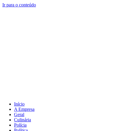
Ir para o conteúdo
Início
A Empresa
Geral
Culinária
Polícia
Política