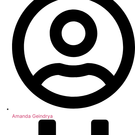
Amanda Geindrya