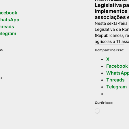
Legislativa pa
implementos 
acebook
associações e
hatsApp
Nesta sexta-feira
hreads
Legislativa de Ro
elegram
(Republicanos), r
agrícolas a 11 ass
o:
Compartilhe isso:
X
Facebook
WhatsAp
 »
Threads
Telegram
Curtir isso: