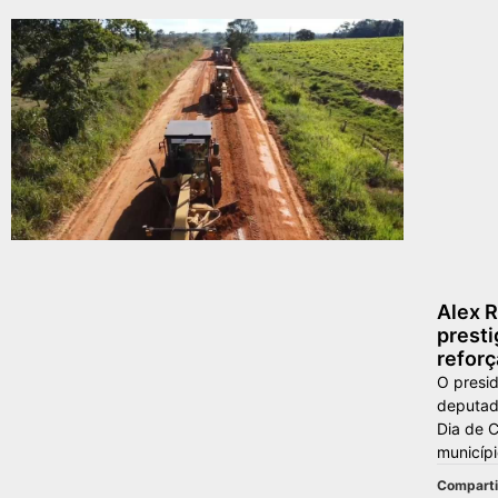
Alex R
presti
refor
O presid
deputad
Dia de 
municípi
Compartil