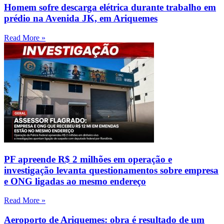
Homem sofre descarga elétrica durante trabalho em
prédio na Avenida JK, em Ariquemes
Read More »
PF apreende R$ 2 milhões em operação e
investigação levanta questionamentos sobre empresa
e ONG ligadas ao mesmo endereço
Read More »
Aeroporto de Ariquemes: obra é resultado de um