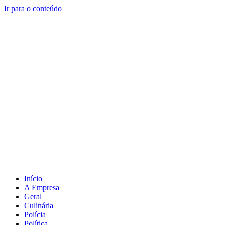
Ir para o conteúdo
Início
A Empresa
Geral
Culinária
Polícia
Política