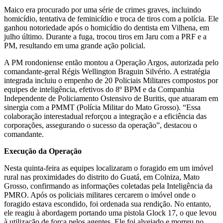
Maico era procurado por uma série de crimes graves, incluindo
homicídio, tentativa de feminicídio e troca de tiros com a polícia. Ele
ganhou notoriedade após o homicídio do dentista em Vilhena, em
julho último. Durante a fuga, trocou tiros em Jaru com a PRF e a
PM, resultando em uma grande ação policial.
A PM rondoniense então montou a Operação Argos, autorizada pelo
comandante-geral Régis Wellington Braguin Silvério. A estratégia
integrada incluiu o empenho de 20 Policiais Militares compostos por
equipes de inteligência, efetivos do 8º BPM e da Companhia
Independente de Policiamento Ostensivo de Buritis, que atuaram em
sinergia com a PMMT (Polícia Militar do Mato Grosso). “Essa
colaboração interestadual reforçou a integração e a eficiência das
corporações, assegurando o sucesso da operação”, destacou o
comandante.
Execução da Operação
Nesta quinta-feira as equipes localizaram o foragido em um imóvel
rural nas proximidades do distrito do Guatá, em Colniza, Mato
Grosso, confirmando as informações coletadas pela Inteligência da
PMRO. Após os policiais militares cercarem o imóvel onde o
foragido estava escondido, foi ordenada sua rendição. No entanto,
ele reagiu à abordagem portando uma pistola Glock 17, o que levou
à utilização de força pelos agentes. Ele foi alvejado e morreu no