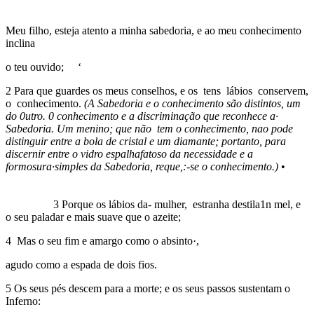
Meu filho, esteja atento a minha sabedoria, e ao meu conhecimento
inclina
o teu ouvido; ‘
2 Para que guardes os meus conselhos, e os tens lábios conservem,
o conhecimento.
(A Sabedoria e o conhecimento são distintos,
um
do
0utro.
0
conhecimento
e
a discriminação
que reconhece a
·
Sabedoria.
Um
menino; que
não
tem o
conhecimento,
nao
pode
distinguir
entre
a
bola
de
cristal
e
um
diamante;
portanto,
para
discernir entre o vidro espalhafatoso da necessidade e a
formosura
·
simples
da Sabedoria,
reque,:-se o conhecimento.)
•
3 Porque os lábios da- mulher, estranha destila1n mel, e
o seu paladar e mais suave que o azeite;
4 Mas o seu fim e amargo como o absinto·,
agudo como a espada de dois fios.
5 Os seus pés descem para a morte; e os seus passos sustentam o
Inferno: