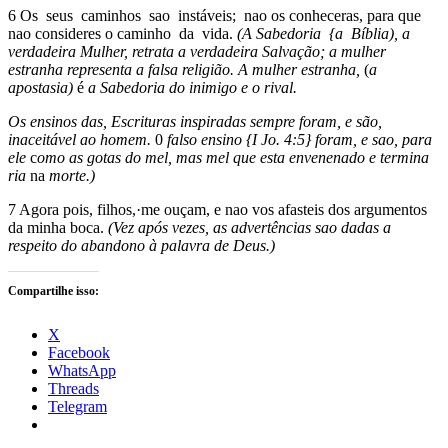
6 Os seus caminhos sao instáveis; nao os conheceras, para que
nao consideres o caminho da vida.
(A Sabedoria {a Bíblia),
a
verdadeira Mulher, retrata
a
verdadeira Salvação;
a
mulher
estranha
representa
a
falsa
religião.
A
mulher
estranha
,
(
a
apostasia)
é
a
Sabedoria
do
inimigo
e
o
rival.
Os
ensinos
das
,
Escrituras
inspiradas
sempre foram, e são,
inaceitável ao homem.
0
falso ensino
{I
Jo.
4:5}
foram,
e
sao,
para
ele
c
omo
as gotas
do
mel, mas
mel
que
esta
envenenado
e
termina
ria
na
morte.)
7 Agora pois, filhos,·me ouçam, e nao vos afasteis dos argumentos
da minha boca.
(Vez após vezes, as advertências sao dadas a
respeito do abandono à palavra de Deus.)
Compartilhe isso:
X
Facebook
WhatsApp
Threads
Telegram