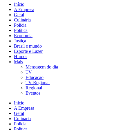
Início
A Empresa
Geral
Culinária
Polícia
Política
Economia
Justiça
Brasil e mundo
Esporte e Lazer
Humor
Mais
Mensagem do dia
TV
Educação
TV Regional
Regional
Eventos
Início
A Empresa
Geral
Culinária
Polícia
Política