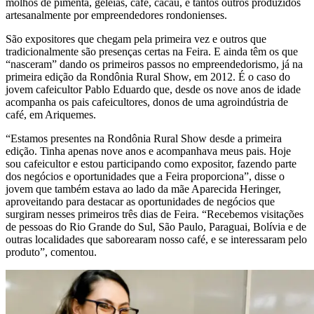
molhos de pimenta, geleias, café, cacau, e tantos outros produzidos
artesanalmente por empreendedores rondonienses.
São expositores que chegam pela primeira vez e outros que
tradicionalmente são presenças certas na Feira. E ainda têm os que
“nasceram” dando os primeiros passos no empreendedorismo, já na
primeira edição da Rondônia Rural Show, em 2012. É o caso do
jovem cafeicultor Pablo Eduardo que, desde os nove anos de idade
acompanha os pais cafeicultores, donos de uma agroindústria de
café, em Ariquemes.
“Estamos presentes na Rondônia Rural Show desde a primeira
edição. Tinha apenas nove anos e acompanhava meus pais. Hoje
sou cafeicultor e estou participando como expositor, fazendo parte
dos negócios e oportunidades que a Feira proporciona”, disse o
jovem que também estava ao lado da mãe Aparecida Heringer,
aproveitando para destacar as oportunidades de negócios que
surgiram nesses primeiros três dias de Feira. “Recebemos visitações
de pessoas do Rio Grande do Sul, São Paulo, Paraguai, Bolívia e de
outras localidades que saborearam nosso café, e se interessaram pelo
produto”, comentou.