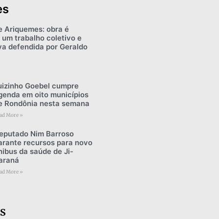
es
e Ariquemes: obra é
 um trabalho coletivo e
iva defendida por Geraldo
uizinho Goebel cumpre
genda em oito municípios
e Rondônia nesta semana
ad More »
eputado Nim Barroso
arante recursos para novo
nibus da saúde de Ji-
araná
ad More »
s