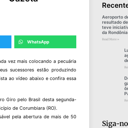
Recent
Aeroporto d
resultado de
teve iniciat
da Rondônia
Read More »
WhatsApp
L
a
d
ada vez mais colocando a pecuária
Re
Seus sucessores estão produzindo
sta ao vídeo abaixo e confira essa
D
g
ô
P
ro Giro pelo Brasil desta segunda-
Re
nicípio de Corumbiara (RO).
sável pela abertura de mais de 50
Siga-no