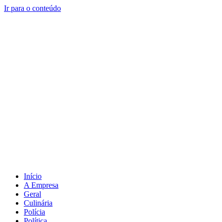
Ir para o conteúdo
Início
A Empresa
Geral
Culinária
Polícia
Política