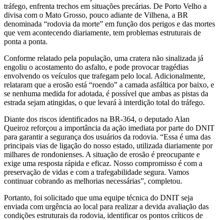
tráfego, enfrenta trechos em situações precárias. De Porto Velho a
divisa com o Mato Grosso, pouco adiante de Vilhena, a BR
denominada “rodovia da morte” em função dos perigos e das mortes
que vem acontecendo diariamente, tem problemas estruturais de
ponta a ponta.
Conforme relatado pela população, uma cratera não sinalizada já
engoliu o acostamento do asfalto, e pode provocar tragédias
envolvendo os veículos que trafegam pelo local. Adicionalmente,
relataram que a erosão está “roendo” a camada asfáltica por baixo, e
se nenhuma medida for adotada, é possível que ambas as pistas da
estrada sejam atingidas, o que levará à interdição total do tráfego.
Diante dos riscos identificados na BR-364, o deputado Alan
Queiroz reforçou a importância da ação imediata por parte do DNIT
para garantir a segurança dos usuários da rodovia. “Essa é uma das
principais vias de ligação do nosso estado, utilizada diariamente por
milhares de rondonienses. A situação de erosão é preocupante e
exige uma resposta rápida e eficaz. Nosso compromisso é com a
preservação de vidas e com a trafegabilidade segura. Vamos
continuar cobrando as melhorias necessárias”, completou.
Portanto, foi solicitado que uma equipe técnica do DNIT seja
enviada com urgência ao local para realizar a devida avaliação das
condições estruturais da rodovia, identificar os pontos críticos de