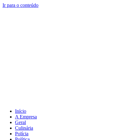
Ir para o conteúdo
Início
A Empresa
Geral
Culinária
Polícia
Política