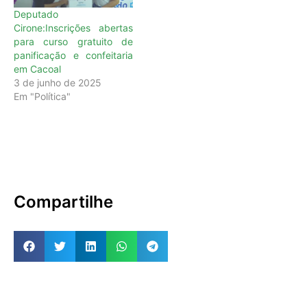
Instituição de ensino
que publica as
Deputado
profissionalizante https://rondonia.ro.gov.br/idep/, no
informações necessárias
Cirone:Inscrições abertas
qual constam todas as
para efetivação da
para curso gratuito de
informações dos…
matrícula. As aulas vão
panificação e confeitaria
acontecer…
em Cacoal
3 de junho de 2025
Em "Política"
Compartilhe