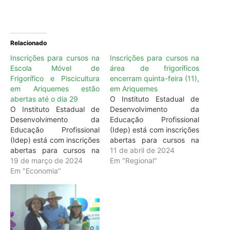
Relacionado
Inscrições para cursos na
Inscrições para cursos na
Escola Móvel de
área de frigoríficos
Frigorífico e Piscicultura
encerram quinta-feira (11),
em Ariquemes estão
em Ariquemes
abertas até o dia 29
O Instituto Estadual de
O Instituto Estadual de
Desenvolvimento da
Desenvolvimento da
Educação Profissional
Educação Profissional
(Idep) está com inscrições
(Idep) está com inscrições
abertas para cursos na
abertas para cursos na
Escola Móvel de
11 de abril de 2024
Escola Móvel de
19 de março de 2024
Frigorífico e Piscicultura
Em "Regional"
Frigorífico e Piscicultura,
Em "Economia"
até quinta-feira (11), em
situada na subprefeitura
Ariquemes. As inscrições
de Ariquemes. As
podem ser realizadas pelo
inscrições podem ser
site da instituição de
realizadas até o dia 29 de
ensino
março, no site da
profissionalizante, https://rondonia