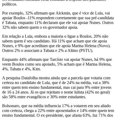
políticos.
Por exemplo, 32% afirmam que Alckmin, que é vice de Lula, vai
apoiar Boulos -11% respondem corretamente que sua pré-candidata
é Tabata, enquanto 11% declaram que ele vai apoiar Nunes. Outros
32% não sabem quem o ex-governador apoia.
Em relação a Lula, embora a maioria o ligue a Boulos, 20% não
sabem quem é seu candidato. Há 11% que acham que ele apoia
Nunes, e 9% que acreditam que ele apoia Marina Helena (Novo).
Outros 2% o associam a Tabata e 2% a Altino (PSTU).
Enquanto 44% afirmam que Tarcísio vai apoiar Nunes, há 9% que
veem Boulos como seu apoiado, 5% acham que é Marina Helena,
4%, Tabata e 4%, Kim.
A pesquisa Datafolha mostra ainda que a parcela que votaria com
certeza no candidato de Lula, que é de 24% na média, vai a 38%
entre quem tem ensino fundamental, mas cai para 9% entre jovens
de 16 a 24 anos. Já os que rejeitam o nome lulista (42% no geral)
são 58% entre evangélicos e 30% entre estudantes.
Bolsonaro, que na média influencia 17% a votarem em seu aliado
com certeza, chega a 22% entre aposentados e 14% entre quem tem
ensino fundamental. O ex-presidente, que afasta 63%, faz 71% dos