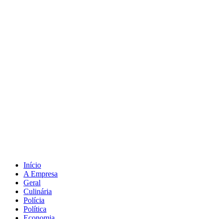
Ir
para
o
conteúdo
Início
A Empresa
Geral
Culinária
Polícia
Política
Economia