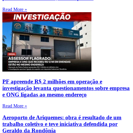
Read More »
PF apreende R$ 2 milhões em operação e
investigação levanta questionamentos sobre empresa
e ONG ligadas ao mesmo endereço
Read More »
Aeroporto de Ariquemes: obra é resultado de um
trabalho coletivo e teve iniciativa defendida por
Geraldo da Rondônia