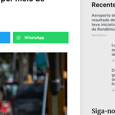
Recent
Aeroporto d
resultado de
teve iniciat
da Rondônia
Read More »
WhatsApp
L
a
d
Re
D
g
ô
P
Re
Siga-no