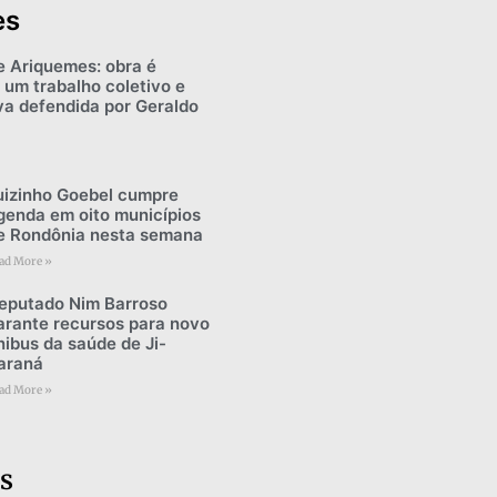
es
e Ariquemes: obra é
 um trabalho coletivo e
iva defendida por Geraldo
uizinho Goebel cumpre
genda em oito municípios
e Rondônia nesta semana
ad More »
eputado Nim Barroso
arante recursos para novo
nibus da saúde de Ji-
araná
ad More »
s