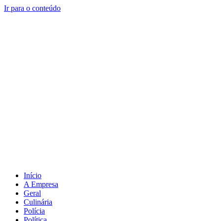
Ir para o conteúdo
Início
A Empresa
Geral
Culinária
Polícia
Política