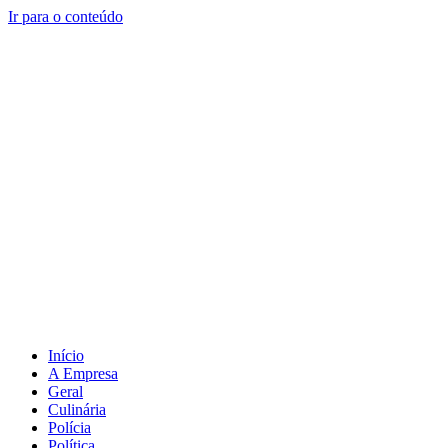
Ir para o conteúdo
Início
A Empresa
Geral
Culinária
Polícia
Política