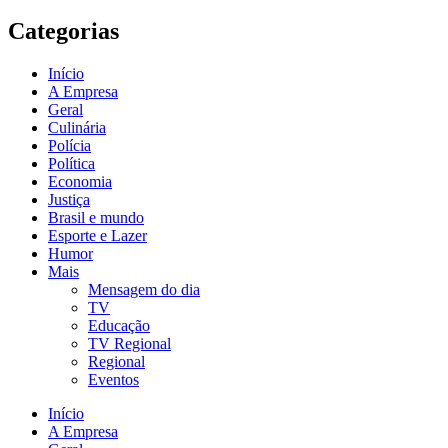
Categorias
Início
A Empresa
Geral
Culinária
Polícia
Política
Economia
Justiça
Brasil e mundo
Esporte e Lazer
Humor
Mais
Mensagem do dia
TV
Educação
TV Regional
Regional
Eventos
Início
A Empresa