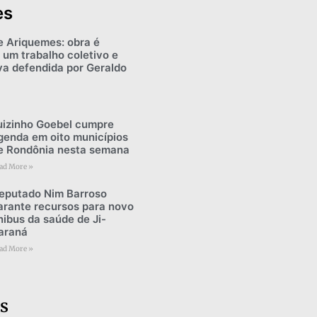
es
e Ariquemes: obra é
 um trabalho coletivo e
iva defendida por Geraldo
uizinho Goebel cumpre
genda em oito municípios
e Rondônia nesta semana
ad More »
eputado Nim Barroso
arante recursos para novo
nibus da saúde de Ji-
araná
ad More »
s