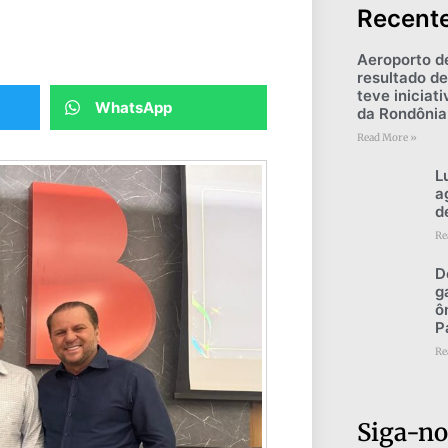
Recent
Aeroporto d
resultado de
teve iniciat
WhatsApp
da Rondônia
Read More »
L
a
d
Re
D
g
ô
P
Re
Siga-no