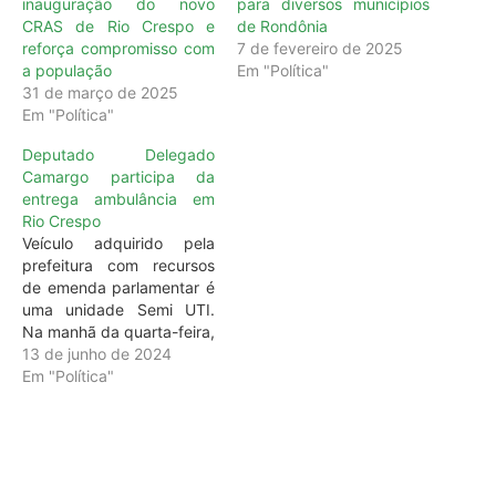
inauguração do novo
para diversos municípios
CRAS de Rio Crespo e
de Rondônia
reforça compromisso com
7 de fevereiro de 2025
a população
Em "Política"
31 de março de 2025
Em "Política"
Deputado Delegado
Camargo participa da
entrega ambulância em
Rio Crespo
Veículo adquirido pela
prefeitura com recursos
de emenda parlamentar é
uma unidade Semi UTI.
Na manhã da quarta-feira,
12, o deputado Delegado
13 de junho de 2024
Camargo (Republicanos)
Em "Política"
participou da entrega de
uma ambulância Semi UTI
totalmente equipada para
o município de Rio Crespo.
O veículo é resultado da