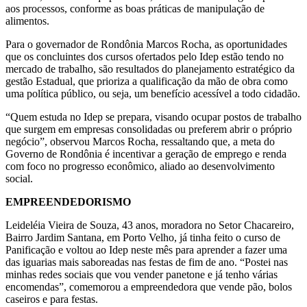
aos processos, conforme as boas práticas de manipulação de
alimentos.
Para o governador de Rondônia Marcos Rocha, as oportunidades
que os concluintes dos cursos ofertados pelo Idep estão tendo no
mercado de trabalho, são resultados do planejamento estratégico da
gestão Estadual, que prioriza a qualificação da mão de obra como
uma política público, ou seja, um benefício acessível a todo cidadão.
“Quem estuda no Idep se prepara, visando ocupar postos de trabalho
que surgem em empresas consolidadas ou preferem abrir o próprio
negócio”, observou Marcos Rocha, ressaltando que, a meta do
Governo de Rondônia é incentivar a geração de emprego e renda
com foco no progresso econômico, aliado ao desenvolvimento
social.
EMPREENDEDORISMO
Leideléia Vieira de Souza, 43 anos, moradora no Setor Chacareiro,
Bairro Jardim Santana, em Porto Velho, já tinha feito o curso de
Panificação e voltou ao Idep neste mês para aprender a fazer uma
das iguarias mais saboreadas nas festas de fim de ano. “Postei nas
minhas redes sociais que vou vender panetone e já tenho várias
encomendas”, comemorou a empreendedora que vende pão, bolos
caseiros e para festas.