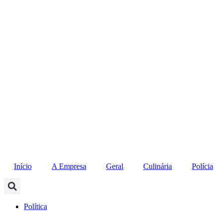
Ir
para
o
conteúdo
Início
A Empresa
Geral
Culinária
Polícia
Política