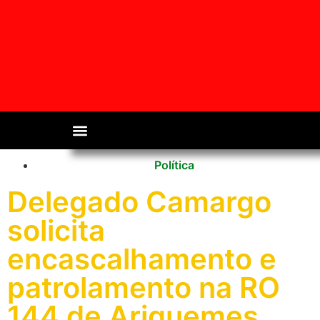
Política
Delegado Camargo
solicita
encascalhamento e
patrolamento na RO
144 de Ariquemes