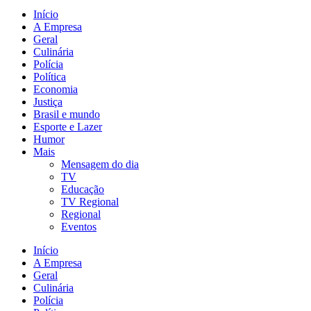
Início
A Empresa
Geral
Culinária
Polícia
Política
Economia
Justiça
Brasil e mundo
Esporte e Lazer
Humor
Mais
Mensagem do dia
TV
Educação
TV Regional
Regional
Eventos
Início
A Empresa
Geral
Culinária
Polícia