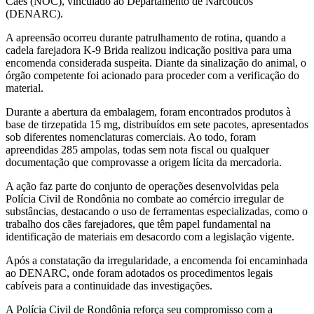
Cães (NOC), vinculado ao Departamento de Narcóticos
(DENARC).
A apreensão ocorreu durante patrulhamento de rotina, quando a
cadela farejadora K-9 Brida realizou indicação positiva para uma
encomenda considerada suspeita. Diante da sinalização do animal, o
órgão competente foi acionado para proceder com a verificação do
material.
Durante a abertura da embalagem, foram encontrados produtos à
base de tirzepatida 15 mg, distribuídos em sete pacotes, apresentados
sob diferentes nomenclaturas comerciais. Ao todo, foram
apreendidas 285 ampolas, todas sem nota fiscal ou qualquer
documentação que comprovasse a origem lícita da mercadoria.
A ação faz parte do conjunto de operações desenvolvidas pela
Polícia Civil de Rondônia no combate ao comércio irregular de
substâncias, destacando o uso de ferramentas especializadas, como o
trabalho dos cães farejadores, que têm papel fundamental na
identificação de materiais em desacordo com a legislação vigente.
Após a constatação da irregularidade, a encomenda foi encaminhada
ao DENARC, onde foram adotados os procedimentos legais
cabíveis para a continuidade das investigações.
A Polícia Civil de Rondônia reforça seu compromisso com a