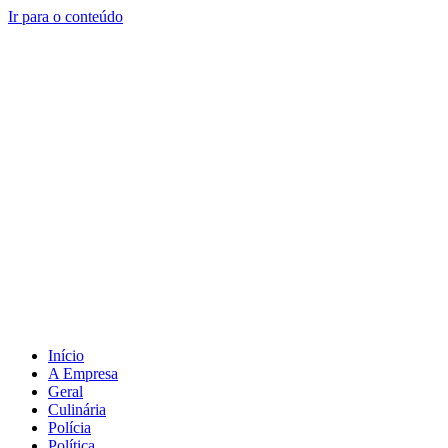
Ir para o conteúdo
Início
A Empresa
Geral
Culinária
Polícia
Política