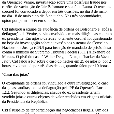
da Operação Venire, investigação sobre uma possíveis fraude nos
cartões de vacinação de Jair Bolsonaro e sua filha Laura. O tenente-
coronel foi convocado a depor em três ocasiões: no dia 3 de maio,
no dia 18 de maio e no dia 6 de junho. Nas três oportunidades,
optou por permanecer em silêncio.
Cid integrou a equipe de ajudância de ordens de Bolsonaro e, após a
deflagração da Venire, se viu envolvido em mais diligências contra o
ex-presidente. Em agosto de 2023, o tenente-coronel foi questionado
no bojo da investigação sobre a invasão aos sistemas do Conselho
Nacional de Justiça (CNJ) para inserção de mandado de prisão falso
contra o ministro do Supremo Tribunal Federal (STF) Alexandre de
Moraes. O pivô do caso é Walter Delgatti Neto, o “hacker da Vaza
Jato”. Cid falou à PF sobre o caso do hacker em 25 de agosto, por 2
horas, e voltou a depor três dias depois, quando falou por 10 horas.
‘Caso das joias’
O ex-ajudante de ordens foi vinculado a outra investigação, o caso
das joias sauditas, com a deflagração pela PF da Operação Lucas
12:2. Segundo as diligências, aliados do ex-presidente teriam
vendido joias e outros objetos de valor recebidos em viagens oficiais
da Presidência da República.
Cid é suspeito de ter participação das negociações ilegais. Um dos