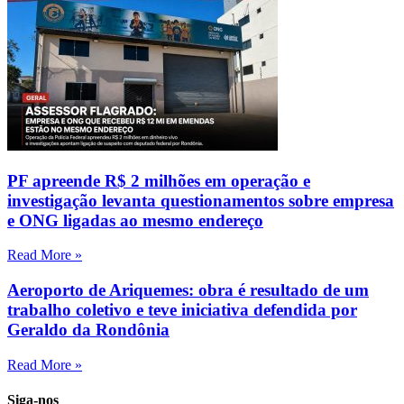
PF apreende R$ 2 milhões em operação e
investigação levanta questionamentos sobre empresa
e ONG ligadas ao mesmo endereço
Read More »
Aeroporto de Ariquemes: obra é resultado de um
trabalho coletivo e teve iniciativa defendida por
Geraldo da Rondônia
Read More »
Siga-nos