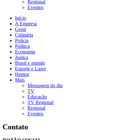
Regional
Eventos
Início
A Empresa
Geral
Culinária
Polícia
Política
Economia
Justiça
Brasil e mundo
Esporte e Lazer
Humor
Mais
Mensagem do dia
TV
Educação
TV Regional
Regional
Eventos
Contato