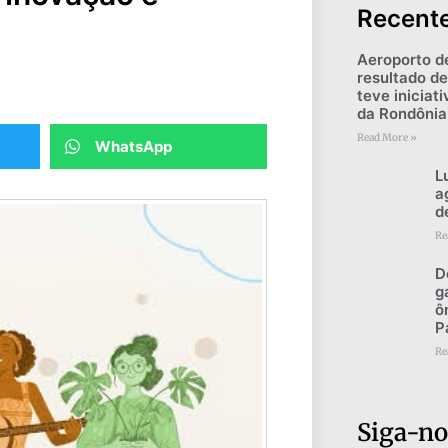
Recent
Aeroporto d
resultado de
teve iniciat
da Rondônia
Read More »
WhatsApp
L
a
d
Re
D
g
ô
P
Re
Siga-no