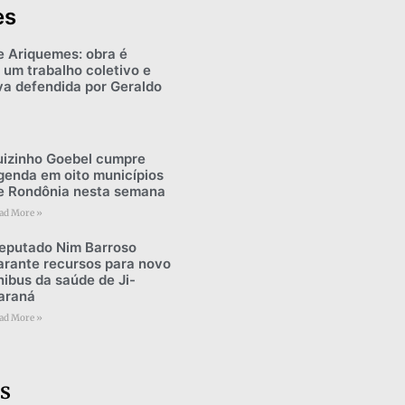
es
e Ariquemes: obra é
 um trabalho coletivo e
iva defendida por Geraldo
uizinho Goebel cumpre
genda em oito municípios
e Rondônia nesta semana
ad More »
eputado Nim Barroso
arante recursos para novo
nibus da saúde de Ji-
araná
ad More »
s