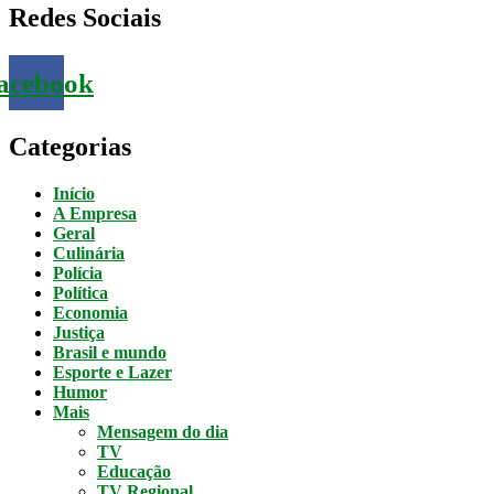
Redes Sociais
acebook
Categorias
Início
A Empresa
Geral
Culinária
Polícia
Política
Economia
Justiça
Brasil e mundo
Esporte e Lazer
Humor
Mais
Mensagem do dia
TV
Educação
TV Regional