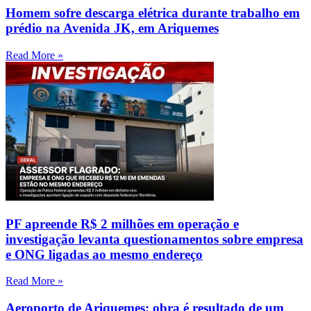
Homem sofre descarga elétrica durante trabalho em
prédio na Avenida JK, em Ariquemes
Read More »
PF apreende R$ 2 milhões em operação e
investigação levanta questionamentos sobre empresa
e ONG ligadas ao mesmo endereço
Read More »
Aeroporto de Ariquemes: obra é resultado de um