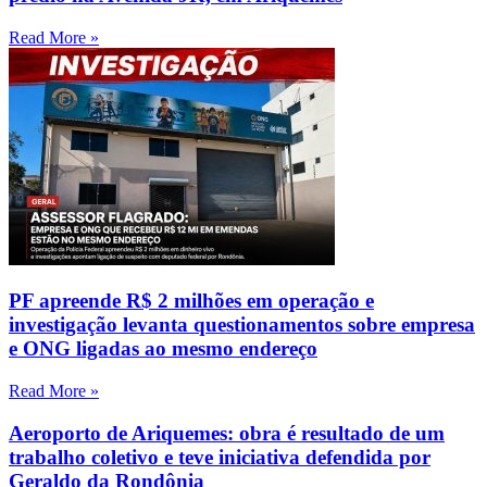
Read More »
PF apreende R$ 2 milhões em operação e
investigação levanta questionamentos sobre empresa
e ONG ligadas ao mesmo endereço
Read More »
Aeroporto de Ariquemes: obra é resultado de um
trabalho coletivo e teve iniciativa defendida por
Geraldo da Rondônia