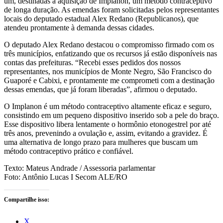
um, destinadas à aquisição de Implanon, um método contraceptivo
de longa duração. As emendas foram solicitadas pelos representantes
locais do deputado estadual Alex Redano (Republicanos), que
atendeu prontamente à demanda dessas cidades.
O deputado Alex Redano destacou o compromisso firmado com os
três municípios, enfatizando que os recursos já estão disponíveis nas
contas das prefeituras. “Recebi esses pedidos dos nossos
representantes, nos municípios de Monte Negro, São Francisco do
Guaporé e Cabixi, e prontamente me comprometi com a destinação
dessas emendas, que já foram liberadas”, afirmou o deputado.
O Implanon é um método contraceptivo altamente eficaz e seguro,
consistindo em um pequeno dispositivo inserido sob a pele do braço.
Esse dispositivo libera lentamente o hormônio etonogestrel por até
três anos, prevenindo a ovulação e, assim, evitando a gravidez. É
uma alternativa de longo prazo para mulheres que buscam um
método contraceptivo prático e confiável.
Texto: Mateus Andrade / Assessoria parlamentar
Foto: Antônio Lucas I Secom ALE/RO
Compartilhe isso:
X