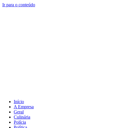
Ir para o conteúdo
Início
A Empresa
Geral
Culinária
Polícia
Política