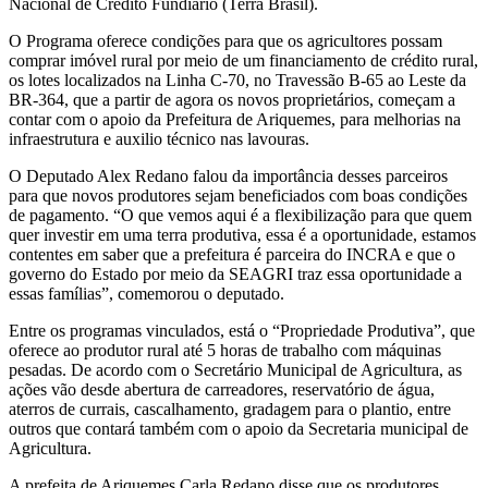
Nacional de Crédito Fundiário (Terra Brasil).
O Programa oferece condições para que os agricultores possam
comprar imóvel rural por meio de um financiamento de crédito rural,
os lotes localizados na Linha C-70, no Travessão B-65 ao Leste da
BR-364, que a partir de agora os novos proprietários, começam a
contar com o apoio da Prefeitura de Ariquemes, para melhorias na
infraestrutura e auxilio técnico nas lavouras.
O Deputado Alex Redano falou da importância desses parceiros
para que novos produtores sejam beneficiados com boas condições
de pagamento. “O que vemos aqui é a flexibilização para que quem
quer investir em uma terra produtiva, essa é a oportunidade, estamos
contentes em saber que a prefeitura é parceira do INCRA e que o
governo do Estado por meio da SEAGRI traz essa oportunidade a
essas famílias”, comemorou o deputado.
Entre os programas vinculados, está o “Propriedade Produtiva”, que
oferece ao produtor rural até 5 horas de trabalho com máquinas
pesadas. De acordo com o Secretário Municipal de Agricultura, as
ações vão desde abertura de carreadores, reservatório de água,
aterros de currais, cascalhamento, gradagem para o plantio, entre
outros que contará também com o apoio da Secretaria municipal de
Agricultura.
A prefeita de Ariquemes Carla Redano disse que os produtores