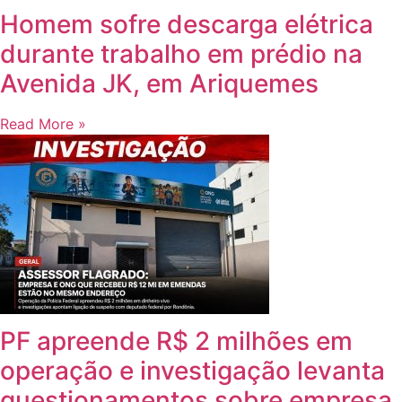
Homem sofre descarga elétrica
durante trabalho em prédio na
Avenida JK, em Ariquemes
Read More »
PF apreende R$ 2 milhões em
operação e investigação levanta
questionamentos sobre empresa