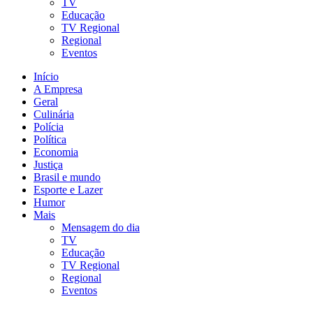
TV
Educação
TV Regional
Regional
Eventos
Início
A Empresa
Geral
Culinária
Polícia
Política
Economia
Justiça
Brasil e mundo
Esporte e Lazer
Humor
Mais
Mensagem do dia
TV
Educação
TV Regional
Regional
Eventos