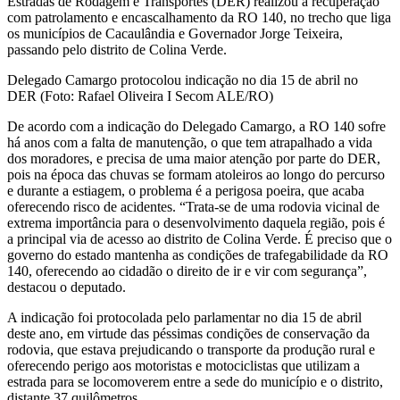
Estradas de Rodagem e Transportes (DER) realizou a recuperação
com patrolamento e encascalhamento da RO 140, no trecho que liga
os municípios de Cacaulândia e Governador Jorge Teixeira,
passando pelo distrito de Colina Verde.
Delegado Camargo protocolou indicação no dia 15 de abril no
DER (Foto: Rafael Oliveira I Secom ALE/RO)
De acordo com a indicação do Delegado Camargo, a RO 140 sofre
há anos com a falta de manutenção, o que tem atrapalhado a vida
dos moradores, e precisa de uma maior atenção por parte do DER,
pois na época das chuvas se formam atoleiros ao longo do percurso
e durante a estiagem, o problema é a perigosa poeira, que acaba
oferecendo risco de acidentes. “Trata-se de uma rodovia vicinal de
extrema importância para o desenvolvimento daquela região, pois é
a principal via de acesso ao distrito de Colina Verde. É preciso que o
governo do estado mantenha as condições de trafegabilidade da RO
140, oferecendo ao cidadão o direito de ir e vir com segurança”,
destacou o deputado.
A indicação foi protocolada pelo parlamentar no dia 15 de abril
deste ano, em virtude das péssimas condições de conservação da
rodovia, que estava prejudicando o transporte da produção rural e
oferecendo perigo aos motoristas e motociclistas que utilizam a
estrada para se locomoverem entre a sede do município e o distrito,
distante 37 quilômetros.