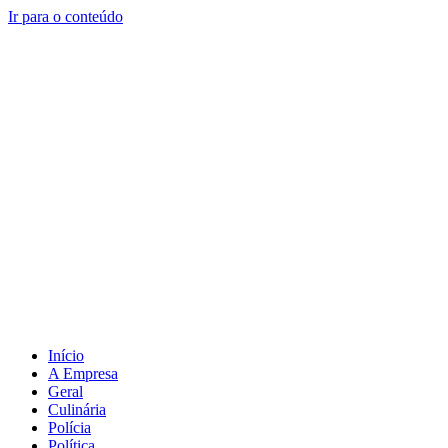
Ir para o conteúdo
Início
A Empresa
Geral
Culinária
Polícia
Política