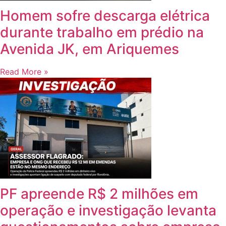
Homem sofre descarga elétrica
durante trabalho em prédio na
Avenida JK, em Ariquemes
Read More »
PF apreende R$ 2 milhões em
operação e investigação levanta