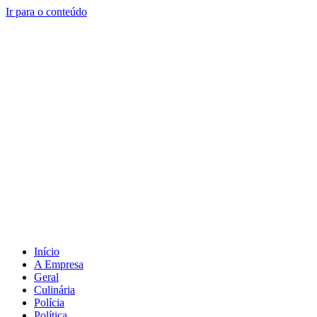
Ir para o conteúdo
Início
A Empresa
Geral
Culinária
Polícia
Política