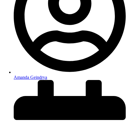
Amanda Geindrya