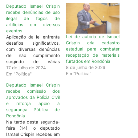
Deputado Ismael Crispin
recebe denúncias de uso
ilegal de fogos de
artifícios em diversos
eventos
Lei de autoria de Ismael
Aplicação da lei enfrenta
Crispin cria cadastro
desafios significativos,
estadual para combater
com diversas denúncias
receptação de materiais
de não cumprimento
furtados em Rondônia
surgindo de várias
8 de junho de 2026
localidades Desde março
17 de julho de 2024
Em "Política"
deste ano, a lei nº 5.623,
Em "Política"
de autoria do deputado
Deputado Ismael Crispin
estadual Ismael Crispin
recebe comissão dos
(MDB), que proíbe o uso
aprovados da Polícia Civil
de fogos de artifício com
e reforça apoio à
estampido, está em vigor
segurança Pública de
no estado de Rondônia.
Rondônia
No…
Na tarde desta segunda-
feira (14), o deputado
Ismael Crispin recebeu em