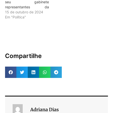
seu gabinete
representantes da
Comissão dos Aprovados
15 de outubro de 2024
no Concurso Público da
Em "Política"
Polícia Civil do Estado de
Rondônia. Durante o
encontro, os aprovados
solicitaram apoio para a
convocação de uma
segunda turma, com o
objetivo de suprir o déficit
Compartilhe
de…
Adriana Dias