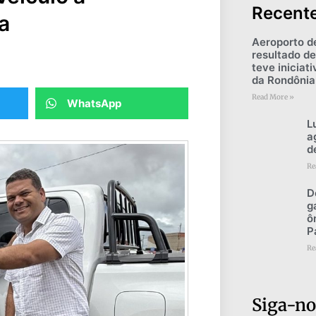
Recent
a
Aeroporto d
resultado de
teve iniciat
da Rondônia
Read More »
WhatsApp
L
a
d
Re
D
g
ô
P
Re
Siga-no