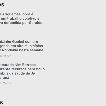
es
e Ariquemes: obra é
 um trabalho coletivo e
iva defendida por Geraldo
uizinho Goebel cumpre
genda em oito municípios
e Rondônia nesta semana
ad More »
eputado Nim Barroso
arante recursos para novo
nibus da saúde de Ji-
araná
ad More »
s