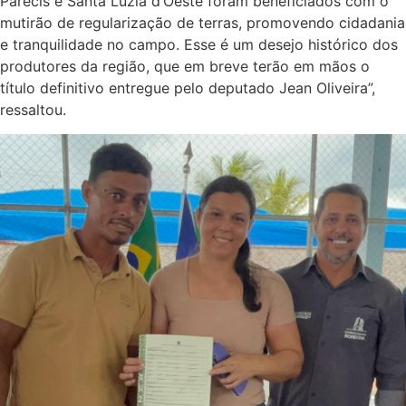
Entrega de títulos (Foto: Assessoria Parlamentar)
Durante o evento, Claudemir de Abreu destacou a
importância da regularização fundiária para o homem do
campo e reforçou o compromisso do deputado Jean
Oliveira com a agricultura familiar.
“Hoje é um dia histórico para os produtores do PA Ceará.
O título é mais que um papel: é segurança jurídica para o
homem do campo. O deputado Jean Oliveira tem
trabalhado constantemente em benefício dos agricultores.
Só no mês de julho, cerca de 400 produtores dos
municípios de Alta Floresta d’Oeste, Alto Alegre dos
Parecis e Santa Luzia d’Oeste foram beneficiados com o
mutirão de regularização de terras, promovendo cidadania
e tranquilidade no campo. Esse é um desejo histórico dos
produtores da região, que em breve terão em mãos o
título definitivo entregue pelo deputado Jean Oliveira”,