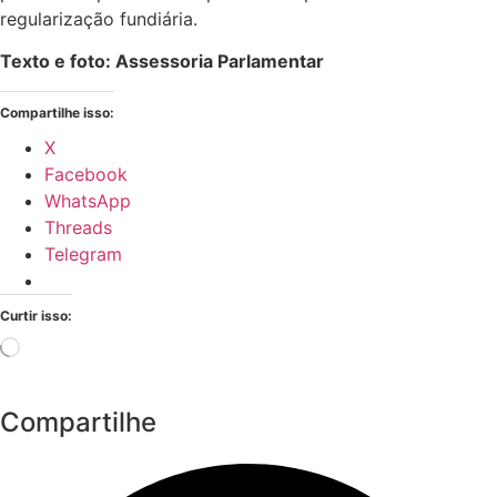
Entrega de 65 documentos fundiários (Foto: Assessoria
Parlamentar)
A solenidade contou com a presença do prefeito de
Parecis, Marcondes de Carvalho, da vice-prefeita Fabiana
Alves, dos vereadores Ronildo Alexandrino, Juliana Alves e
Ivan Paula da Silva (Malaquias), do prefeito de São Felipe
d’Oeste, Nei da Paiol, do senador Jaime Bagatolli e do
superintendente do Incra, Luiz Flávio Carvalho.