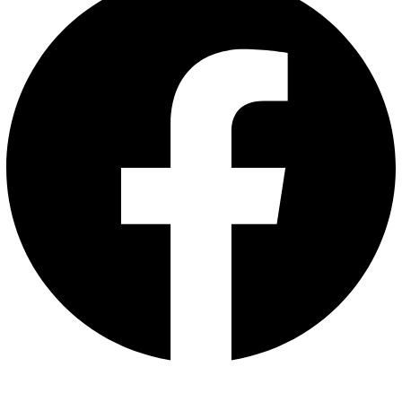
Chefe de gabinete Claudemir de Abreu (Foto: Assessoria
Parlamentar)
A Certidão de Reconhecimento de Ocupação (CRO) é um
documento emitido pelo Incra que comprova que uma
pessoa ocupa uma área pública em processo de
regularização fundiária.
Texto e foto: Assessoria Parlamentar
Compartilhe isso:
X
Facebook
WhatsApp