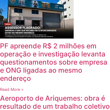
Para mais informações sobre e-mail
Whatsapp –
69 99312-0274
E-mail –
noticiaregiona@gmail.com
Comentários
Pesquisar
Recentes