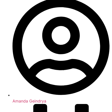
Amanda Geindrya