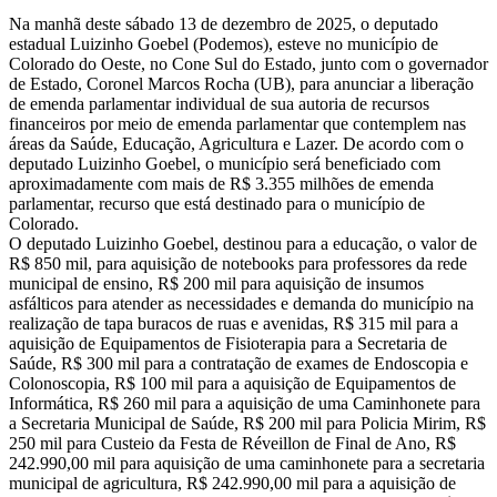
Na manhã deste sábado 13 de dezembro de 2025, o deputado
estadual Luizinho Goebel (Podemos), esteve no município de
Colorado do Oeste, no Cone Sul do Estado, junto com o governador
de Estado, Coronel Marcos Rocha (UB), para anunciar a liberação
de emenda parlamentar individual de sua autoria de recursos
financeiros por meio de emenda parlamentar que contemplem nas
áreas da Saúde, Educação, Agricultura e Lazer. De acordo com o
deputado Luizinho Goebel, o município será beneficiado com
aproximadamente com mais de R$ 3.355 milhões de emenda
parlamentar, recurso que está destinado para o município de
Colorado.
O deputado Luizinho Goebel, destinou para a educação, o valor de
R$ 850 mil, para aquisição de notebooks para professores da rede
municipal de ensino, R$ 200 mil para aquisição de insumos
asfálticos para atender as necessidades e demanda do município na
realização de tapa buracos de ruas e avenidas, R$ 315 mil para a
aquisição de Equipamentos de Fisioterapia para a Secretaria de
Saúde, R$ 300 mil para a contratação de exames de Endoscopia e
Colonoscopia, R$ 100 mil para a aquisição de Equipamentos de
Informática, R$ 260 mil para a aquisição de uma Caminhonete para
a Secretaria Municipal de Saúde, R$ 200 mil para Policia Mirim, R$
250 mil para Custeio da Festa de Réveillon de Final de Ano, R$
242.990,00 mil para aquisição de uma caminhonete para a secretaria
municipal de agricultura, R$ 242.990,00 mil para a aquisição de