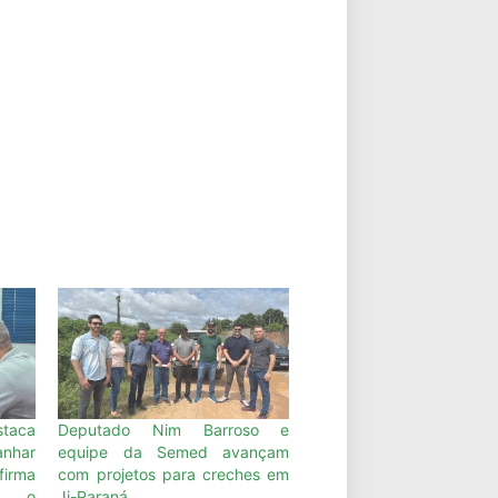
aca
Deputado Nim Barroso e
nhar
equipe da Semed avançam
rma
com projetos para creches em
m o
Ji-Paraná