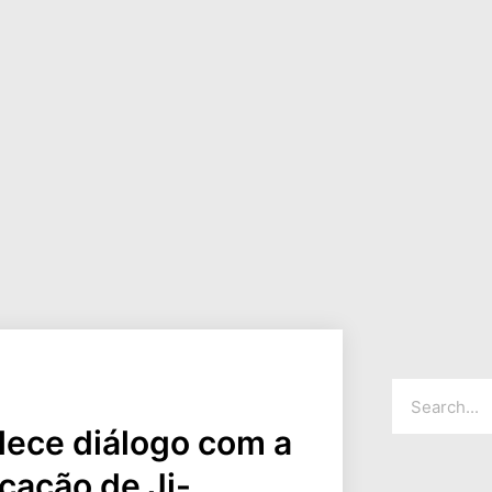
lece diálogo com a
cação de Ji-