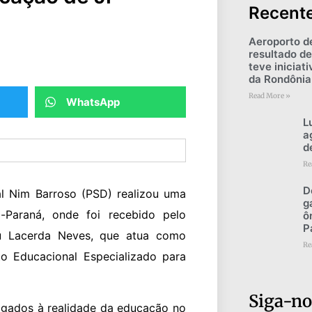
Recent
Aeroporto d
resultado de
teve iniciat
da Rondônia
Read More »
WhatsApp
L
a
d
Re
D
l Nim Barroso (PSD) realizou uma
g
i-Paraná, onde foi recebido pelo
ô
P
eu Lacerda Neves, que atua como
Re
to Educacional Especializado para
Siga-no
ligados à realidade da educação no