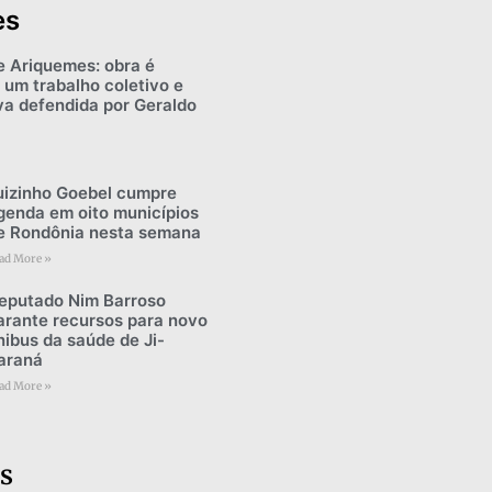
es
e Ariquemes: obra é
 um trabalho coletivo e
iva defendida por Geraldo
uizinho Goebel cumpre
genda em oito municípios
e Rondônia nesta semana
ad More »
eputado Nim Barroso
arante recursos para novo
nibus da saúde de Ji-
araná
ad More »
s